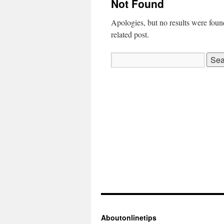
Not Found
Apologies, but no results were found
related post.
Search
for:
Aboutonlinetips