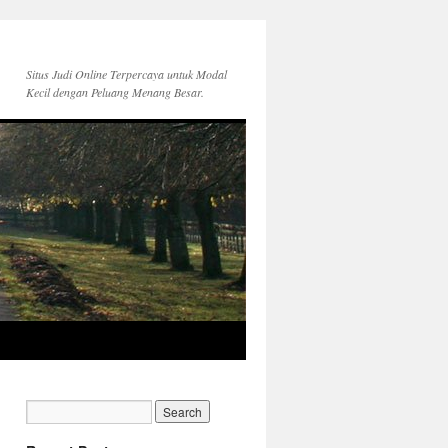
Situs Judi Online Terpercaya untuk Modal
Kecil dengan Peluang Menang Besar.