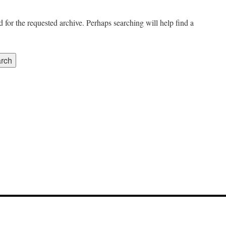
 for the requested archive. Perhaps searching will help find a