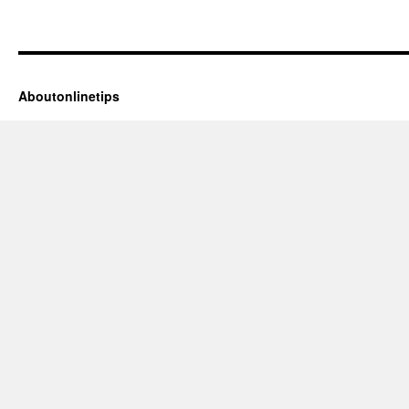
No.1
Terpopuler
Tahun
Ini
dengan
Aboutonlinetips
Promo
Cashback
Besar