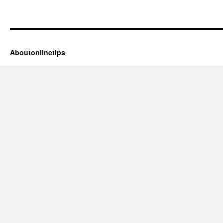
Top
Agen
Taruhan
Basket
yang
Aboutonlinetips
Memberikan
Bonus
dan
Promosi
Menarik