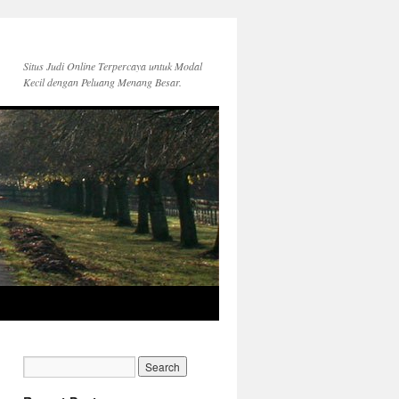
Situs Judi Online Terpercaya untuk Modal
Kecil dengan Peluang Menang Besar.