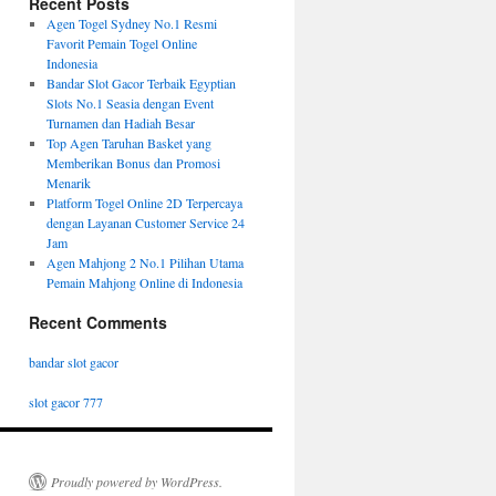
Recent Posts
Agen Togel Sydney No.1 Resmi
Favorit Pemain Togel Online
Indonesia
Bandar Slot Gacor Terbaik Egyptian
Slots No.1 Seasia dengan Event
Turnamen dan Hadiah Besar
Top Agen Taruhan Basket yang
Memberikan Bonus dan Promosi
Menarik
Platform Togel Online 2D Terpercaya
dengan Layanan Customer Service 24
Jam
Agen Mahjong 2 No.1 Pilihan Utama
Pemain Mahjong Online di Indonesia
Recent Comments
bandar slot gacor
slot gacor 777
Proudly powered by WordPress.