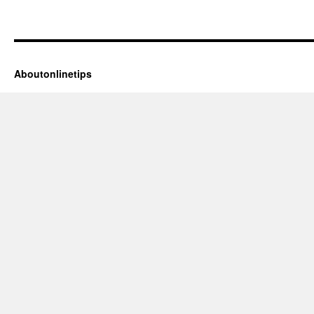
Aboutonlinetips