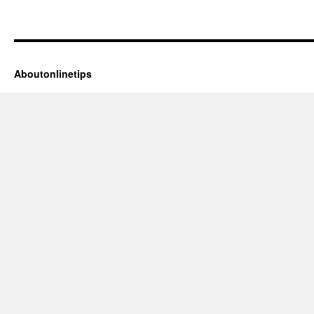
Aboutonlinetips