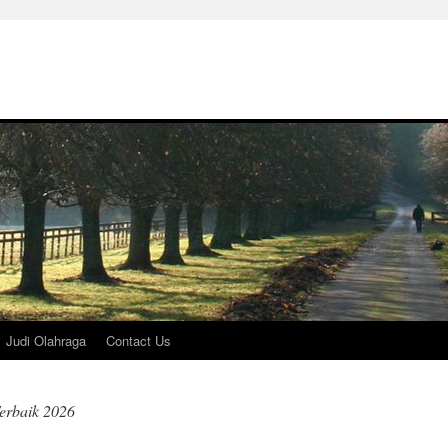
Judi Olahraga
Contact Us
Terbaik 2026